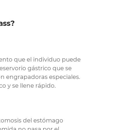
ass?
mento que el individuo puede
reservorio gástrico que se
on engrapadoras especiales.
 y se llene rápido.​
stomosis del estómago
omida no pasa por el