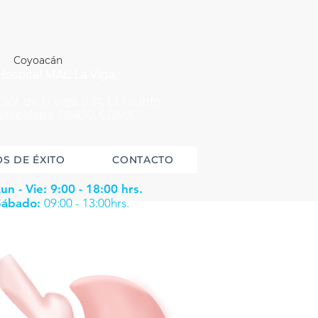
Coyoacán
Hospital MAC La Viga.
Calz. de la Viga 1174, El Triunfo,
Iztapalapa, 09430, CDMX.
S DE ÉXITO
CONTACTO
un - Vie: 9:00 - 18:00 hrs.
Sábado:
09:00 - 13:00hrs.