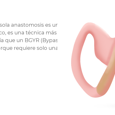
 sola anastomosis es una
co, es una técnica más fácil
pía que un BGYR (Bypass
orque requiere solo una