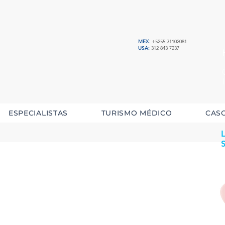
MEX
: +5255 31102081
USA:
312 843 7237
ESPECIALISTAS
TURISMO MÉDICO
CASO
L