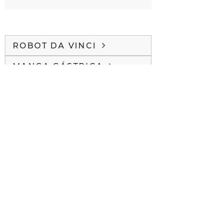
ROBOT DA VINCI
MANGA GÁSTRICA
BYPASS GÁSTRICO
MINI BYPASS
BALÓN INTRAGÁSTRICO
CIRUGÍA LAPAROSCÓPICA